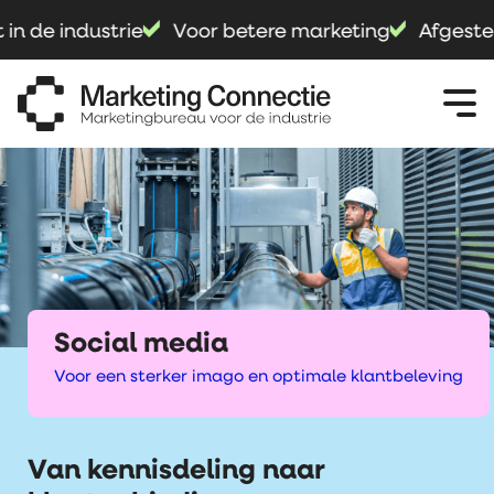
in de industrie
Voor betere marketing
Afgestem
Social media
Voor een sterker imago en optimale klantbeleving
Van kennisdeling naar