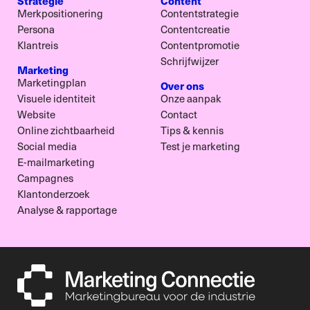
Strategie
Content
Merkpositionering
Contentstrategie
Persona
Contentcreatie
Klantreis
Contentpromotie
Schrijfwijzer
Marketing
Marketingplan
Over ons
Visuele identiteit
Onze aanpak
Website
Contact
Online zichtbaarheid
Tips & kennis
Social media
Test je marketing
E-mailmarketing
Campagnes
Klantonderzoek
Analyse & rapportage